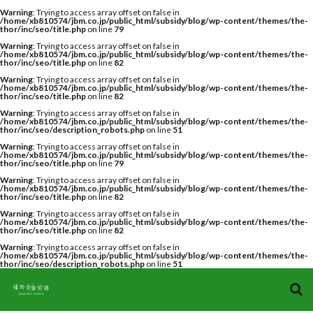
キーワード
Warning
: Trying to access array offset on false in
/home/xb810574/jbm.co.jp/public_html/subsidy/blog/wp-content/themes/the-
thor/inc/seo/title.php
on line
79
Warning
: Trying to access array offset on false in
/home/xb810574/jbm.co.jp/public_html/subsidy/blog/wp-content/themes/the-
thor/inc/seo/title.php
on line
82
カテゴリー
Warning
: Trying to access array offset on false in
/home/xb810574/jbm.co.jp/public_html/subsidy/blog/wp-content/themes/the-
thor/inc/seo/title.php
on line
82
Warning
: Trying to access array offset on false in
/home/xb810574/jbm.co.jp/public_html/subsidy/blog/wp-content/themes/the-
thor/inc/seo/description_robots.php
タグ
on line
51
Warning
: Trying to access array offset on false in
2022
2022年
2023
2024
AI導入補助金
/home/xb810574/jbm.co.jp/public_html/subsidy/blog/wp-content/themes/the-
thor/inc/seo/title.php
on line
79
A類型
CAD
CAM
C類型
gBizID
Warning
: Trying to access array offset on false in
/home/xb810574/jbm.co.jp/public_html/subsidy/blog/wp-content/themes/the-
ITベンダー
IT導入支援事業者
IT導入補助金
thor/inc/seo/title.php
on line
82
Warning
: Trying to access array offset on false in
お知らせ
コロナ対策
スケジュール
/home/xb810574/jbm.co.jp/public_html/subsidy/blog/wp-content/themes/the-
thor/inc/seo/title.php
on line
82
セキュリティ自己宣言
デジタル化
Warning
: Trying to access array offset on false in
/home/xb810574/jbm.co.jp/public_html/subsidy/blog/wp-content/themes/the-
ものづくり補助金
予測
事業再構築
thor/inc/seo/description_robots.php
on line
51
事業再構築補助金
会社情報
個人事業主
助成金
基本知識
対策
法人
申請方法