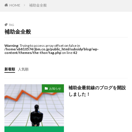
給与
給料
補助金
補助金全般
補正予算
HOME
補助金全般
賃金
TAG
検索
補助金全般
Warning
: Trying to access array offset on false in
/home/xb810574/jbm.co.jp/public_html/subsidy/blog/wp-
content/themes/the-thor/tag.php
on line
42
新着順
人気順
補助金最前線のブログを開設
お知らせ
しました！