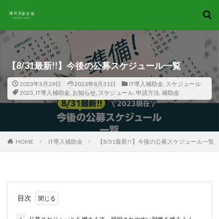
キーワード
カテゴリー
【8/31最新!!】今後の公募スケジュール一覧
2023年5月29日
2023年8月31日
IT導入補助金
,
スケジュール
タグ
2023
,
IT導入補助金
,
お知らせ
,
スケジュール
,
申請方法
,
補助金
2022
2022年
2023
2024
AI導入補助金
A類型
CAD
CAM
C類型
gBizID
ITベンダー
IT導入支援事業者
IT導入補助金
HOME
IT導入補助金
【8/31最新!!】今後の公募スケジュール一覧
お知らせ
コロナ対策
スケジュール
セキュリティ自己宣言
デジタル化
ものづくり補助金
予測
事業再構築
事業再構築補助金
会社情報
個人事業主
目次
助成金
基本知識
対策
法人
申請方法