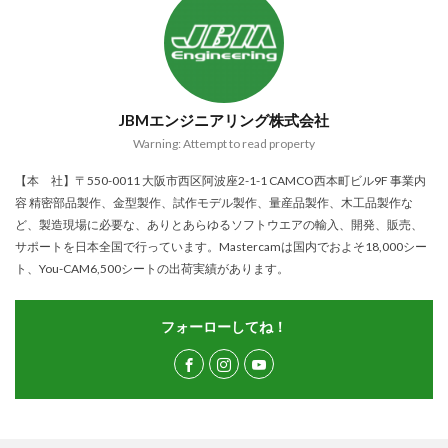
JBMエンジニアリング株式会社
Warning: Attempt to read property
【本 社】〒550-0011 大阪市西区阿波座2-1-1 CAMCO西本町ビル9F 事業内
容 精密部品製作、金型製作、試作モデル製作、量産品製作、木工品製作な
ど、製造現場に必要な、ありとあらゆるソフトウエアの輸入、開発、販売、
サポートを日本全国で行っています。Mastercamは国内でおよそ18,000シー
ト、You-CAM6,500シートの出荷実績があります。
フォーローしてね！