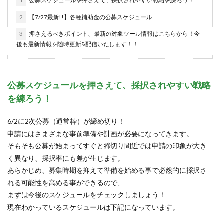
1
公募スケジュールを押さえて、採択されやすい戦略を練ろう！
給与
給料
補助金
補助金全般
補正予算
2
【7/27最新!!】各種補助金の公募スケジュール
賃金
3
押さえるべきポイント、最新の対象ツール情報はこちらから！今
後も最新情報を随時更新&配信いたします！！
検索
公募スケジュールを押さえて、採択されやすい戦略
を練ろう！
6/2に2次公募（通常枠）が締め切り！
申請にはさまざまな事前準備や計画が必要になってきます。
そもそも公募が始まってすぐと締切り間近では申請の印象が大き
く異なり、採択率にも差が生じます。
あらかじめ、募集時期を抑えて準備を始める事で必然的に採択さ
れる可能性を高める事ができるので、
まずは今後のスケジュールをチェックしましょう！
現在わかっているスケジュールは下記になっています。