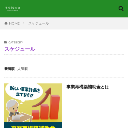
キーワード
HOME
スケジュール
カテゴリー
CATEGORY
スケジュール
タグ
2022
2022年
2023
2024
AI導入補助金
新着順
人気順
A類型
CAD
CAM
C類型
gBizID
ITベンダー
IT導入支援事業者
IT導入補助金
事業再構築補助金とは
お知らせ
コロナ対策
スケジュール
セキュリティ自己宣言
デジタル化
ものづくり補助金
予測
事業再構築
事業再構築補助金
会社情報
個人事業主
助成金
基本知識
対策
法人
申請方法