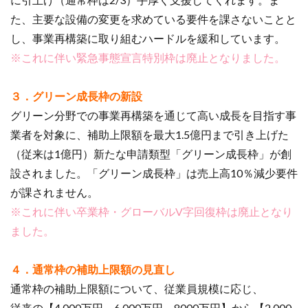
た、主要な設備の変更を求めている要件を課さないことと
し、事業再構築に取り組むハードルを緩和しています。
※これに伴い緊急事態宣言特別枠は廃止となりました。
３．グリーン成長枠の新設
グリーン分野での事業再構築を通じて高い成長を目指す事
業者を対象に、補助上限額を最大1.5億円まで引き上げた
（従来は1億円）新たな申請類型「グリーン成長枠」が創
設されました。「グリーン成長枠」は売上高10％減少要件
が課されません。
※これに伴い卒業枠・グローバルV字回復枠は廃止となり
ました。
４．通常枠の補助上限額の見直し
通常枠の補助上限額について、従業員規模に応じ、
従来の【4,000万円、6,000万円、8000万円】から【2,000