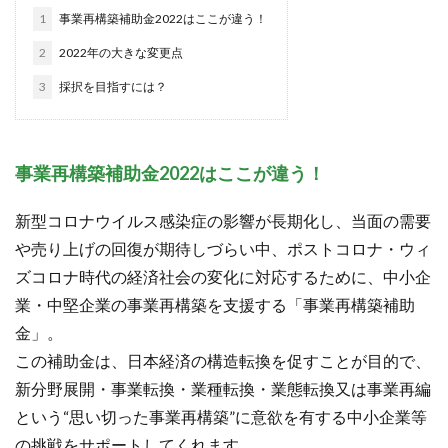
給与
給料
補助金
補助金全般
補正予算
1
事業再構築補助金2022はここが違う！
賃金
2
2022年の大きな変更点
3
採択を目指すには？
検索
事業再構築補助金
2022はここが違う！
新型コロナウイルス感染症の影響が長期化し、当面の需要
や売り上げの回復が期待しづらい中、ポストコロナ・ウィ
ズコロナ時代の経済社会の変化に対応するために、中小企
業・中堅企業の事業再構築を支援する「事業再構築補助
金」。
この補助金は、日本経済の構造転換を促すことが目的で、
新分野展開・事業転換・業種転換・業態転換又は事業再編
という“思い切った事業再構築”に意欲を有する中小企業等
の挑戦をサポートしてくれます。