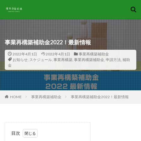
キーワード
カテゴリー
事業再構築補助金2022！最新情報
2022年4月1日
2022年4月1日
事業再構築補助金
タグ
お知らせ
,
スケジュール
,
事業再構築
,
事業再構築補助金
,
申請方法
,
補助
金
2022
2022年
2023
2024
AI導入補助金
A類型
CAD
CAM
C類型
gBizID
ITベンダー
IT導入支援事業者
IT導入補助金
お知らせ
コロナ対策
スケジュール
HOME
事業再構築補助金
事業再構築補助金2022！最新情報
セキュリティ自己宣言
デジタル化
ものづくり補助金
予測
事業再構築
事業再構築補助金
会社情報
個人事業主
目次
助成金
基本知識
対策
法人
申請方法